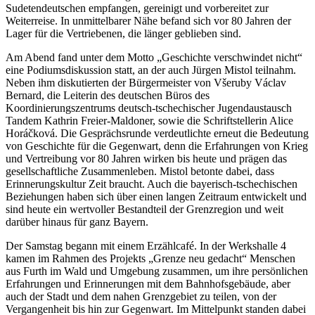
Sudetendeutschen empfangen, gereinigt und vorbereitet zur
Weiterreise. In unmittelbarer Nähe befand sich vor 80 Jahren der
Lager für die Vertriebenen, die länger geblieben sind.
Am Abend fand unter dem Motto „Geschichte verschwindet nicht“
eine Podiumsdiskussion statt, an der auch Jürgen Mistol teilnahm.
Neben ihm diskutierten der Bürgermeister von Všeruby Václav
Bernard, die Leiterin des deutschen Büros des
Koordinierungszentrums deutsch-tschechischer Jugendaustausch
Tandem Kathrin Freier-Maldoner, sowie die Schriftstellerin Alice
Horáčková. Die Gesprächsrunde verdeutlichte erneut die Bedeutung
von Geschichte für die Gegenwart, denn die Erfahrungen von Krieg
und Vertreibung vor 80 Jahren wirken bis heute und prägen das
gesellschaftliche Zusammenleben. Mistol betonte dabei, dass
Erinnerungskultur Zeit braucht. Auch die bayerisch-tschechischen
Beziehungen haben sich über einen langen Zeitraum entwickelt und
sind heute ein wertvoller Bestandteil der Grenzregion und weit
darüber hinaus für ganz Bayern.
Der Samstag begann mit einem Erzählcafé. In der Werkshalle 4
kamen im Rahmen des Projekts „Grenze neu gedacht“ Menschen
aus Furth im Wald und Umgebung zusammen, um ihre persönlichen
Erfahrungen und Erinnerungen mit dem Bahnhofsgebäude, aber
auch der Stadt und dem nahen Grenzgebiet zu teilen, von der
Vergangenheit bis hin zur Gegenwart. Im Mittelpunkt standen dabei