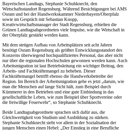
Bayerischen Landtags, Stephanie Schuhknecht, den
Wirtschaftsstandort Regensburg. Während Besichtigungen bei AMS
Osram und bei der Handwerkskammer Niederbayern/Oberpfalz
sowie im Gespräch mit Sebastian Knopp,
Kreativwirtschaftsmanager der Stadt Regensburg, erhielten die
Grünen Landtagsabgeordneten viele Impulse, wie die Wirtschaft in
der Oberpfalz gestärkt werden kann.
Mit dem stetigen Aufbau von Arbeitsplätzen seit acht Jahren
benötigt Osram Regensburg als größter Entwicklungsstandort des
Konzerns überwiegend hochqualifiziertes Personal, das aber nicht
nur über die regionalen Hochschulen gewonnen werden kann. Auch
Arbeitsmigration ist laut Betriebsleitung ein wichtiger Beitrag, den
Arbeits- und Fachkräftemangel zu beheben. Dieser
Fachkräftemangel betrifft ebenso die Handwerksbetreibe der
Region. Im Bereich der Arbeitsmigration gehe es jetzt „darum, wie
man die Menschen auf lange Sicht hält, zum Beispiel durch
Kümmerer in den Betrieben und eine gute Einbindung in das
gesellschaftliche Leben, wie zum Beispiel über Sportvereine oder
die freiwillige Feuerwehr“, so Stephanie Schuhknecht.
Beide Landtagsabgeordnete sprachen sich dafür aus, die
Gleichwertigkeit von Studium und Ausbildung zu stärken.
Stephanie Schuhknecht sieht vor allem in der Sozialisation der
jungen Menschen einen Hebel: „Der Einstieg in eine Berufliche