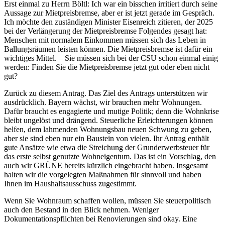
Erst einmal zu Herrn Böltl: Ich war ein bisschen irritiert durch seine
Aussage zur Mietpreisbremse, aber er ist jetzt gerade im Gespräch.
Ich möchte den zuständigen Minister Eisenreich zitieren, der 2025
bei der Verlängerung der Mietpreisbremse Folgendes gesagt hat:
Menschen mit normalem Einkommen müssen sich das Leben in
Ballungsräumen leisten können. Die Mietpreisbremse ist dafür ein
wichtiges Mittel. – Sie müssen sich bei der CSU schon einmal einig
werden: Finden Sie die Mietpreisbremse jetzt gut oder eben nicht
gut?
Zurück zu diesem Antrag. Das Ziel des Antrags unterstützen wir
ausdrücklich. Bayern wächst, wir brauchen mehr Wohnungen.
Dafür braucht es engagierte und mutige Politik; denn die Wohnkrise
bleibt ungelöst und drängend. Steuerliche Erleichterungen können
helfen, dem lahmenden Wohnungsbau neuen Schwung zu geben,
aber sie sind eben nur ein Baustein von vielen. Ihr Antrag enthält
gute Ansätze wie etwa die Streichung der Grunderwerbsteuer für
das erste selbst genutzte Wohneigentum. Das ist ein Vorschlag, den
auch wir GRÜNE bereits kürzlich eingebracht haben. Insgesamt
halten wir die vorgelegten Maßnahmen für sinnvoll und haben
Ihnen im Haushaltsausschuss zugestimmt.
Wenn Sie Wohnraum schaffen wollen, müssen Sie steuerpolitisch
auch den Bestand in den Blick nehmen. Weniger
Dokumentationspflichten bei Renovierungen sind okay. Eine