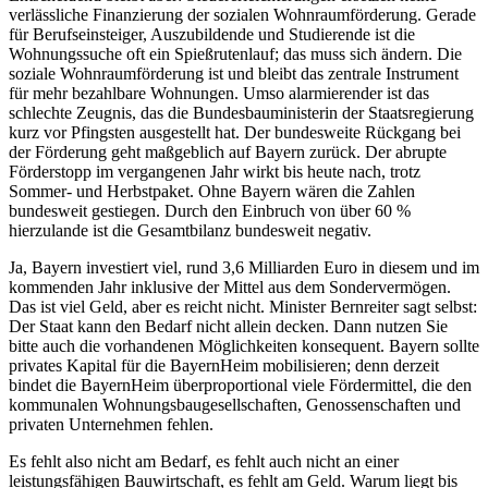
verlässliche Finanzierung der sozialen Wohnraumförderung. Gerade
für Berufseinsteiger, Auszubildende und Studierende ist die
Wohnungssuche oft ein Spießrutenlauf; das muss sich ändern. Die
soziale Wohnraumförderung ist und bleibt das zentrale Instrument
für mehr bezahlbare Wohnungen. Umso alarmierender ist das
schlechte Zeugnis, das die Bundesbauministerin der Staatsregierung
kurz vor Pfingsten ausgestellt hat. Der bundesweite Rückgang bei
der Förderung geht maßgeblich auf Bayern zurück. Der abrupte
Förderstopp im vergangenen Jahr wirkt bis heute nach, trotz
Sommer- und Herbstpaket. Ohne Bayern wären die Zahlen
bundesweit gestiegen. Durch den Einbruch von über 60 %
hierzulande ist die Gesamtbilanz bundesweit negativ.
Ja, Bayern investiert viel, rund 3,6 Milliarden Euro in diesem und im
kommenden Jahr inklusive der Mittel aus dem Sondervermögen.
Das ist viel Geld, aber es reicht nicht. Minister Bernreiter sagt selbst:
Der Staat kann den Bedarf nicht allein decken. Dann nutzen Sie
bitte auch die vorhandenen Möglichkeiten konsequent. Bayern sollte
privates Kapital für die BayernHeim mobilisieren; denn derzeit
bindet die BayernHeim überproportional viele Fördermittel, die den
kommunalen Wohnungsbaugesellschaften, Genossenschaften und
privaten Unternehmen fehlen.
Es fehlt also nicht am Bedarf, es fehlt auch nicht an einer
leistungsfähigen Bauwirtschaft, es fehlt am Geld. Warum liegt bis