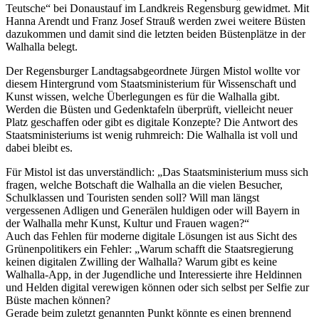
Teutsche“ bei Donaustauf im Landkreis Regensburg gewidmet. Mit
Hanna Arendt und Franz Josef Strauß werden zwei weitere Büsten
dazukommen und damit sind die letzten beiden Büstenplätze in der
Walhalla belegt.
Der Regensburger Landtagsabgeordnete Jürgen Mistol wollte vor
diesem Hintergrund vom Staatsministerium für Wissenschaft und
Kunst wissen, welche Überlegungen es für die Walhalla gibt.
Werden die Büsten und Gedenktafeln überprüft, vielleicht neuer
Platz geschaffen oder gibt es digitale Konzepte? Die Antwort des
Staatsministeriums ist wenig ruhmreich: Die Walhalla ist voll und
dabei bleibt es.
Für Mistol ist das unverständlich: „Das Staatsministerium muss sich
fragen, welche Botschaft die Walhalla an die vielen Besucher,
Schulklassen und Touristen senden soll? Will man längst
vergessenen Adligen und Generälen huldigen oder will Bayern in
der Walhalla mehr Kunst, Kultur und Frauen wagen?“
Auch das Fehlen für moderne digitale Lösungen ist aus Sicht des
Grünenpolitikers ein Fehler: „Warum schafft die Staatsregierung
keinen digitalen Zwilling der Walhalla? Warum gibt es keine
Walhalla-App, in der Jugendliche und Interessierte ihre Heldinnen
und Helden digital verewigen können oder sich selbst per Selfie zur
Büste machen können?
Gerade beim zuletzt genannten Punkt könnte es einen brennend