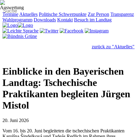
Termine
Aktuelles
Politische Schwerpunkte
Zur Person
Transparenz
Wahlprogramm
Downloads
Kontakt
Besuch im Landtag
zurück zu "Aktuelles"
Einblicke in den Bayerischen
Landtag: Tschechische
Praktikanten begleiten Jürgen
Mistol
20. Juni 2026
Vom 16. bis 20. Juni begleiteten die tschechischen Praktikanten
Karolína Šindelková und Tadeás Redlich im Rahmen ihres