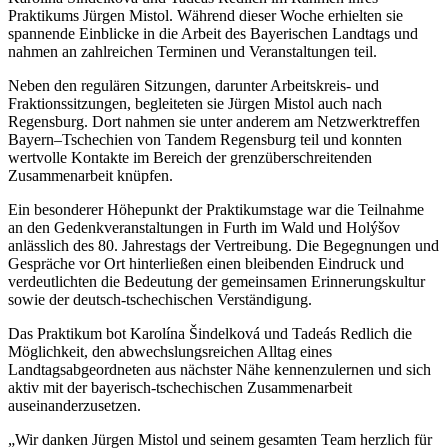
Praktikums Jürgen Mistol. Während dieser Woche erhielten sie
spannende Einblicke in die Arbeit des Bayerischen Landtags und
nahmen an zahlreichen Terminen und Veranstaltungen teil.
Neben den regulären Sitzungen, darunter Arbeitskreis- und
Fraktionssitzungen, begleiteten sie Jürgen Mistol auch nach
Regensburg. Dort nahmen sie unter anderem am Netzwerktreffen
Bayern–Tschechien von Tandem Regensburg teil und konnten
wertvolle Kontakte im Bereich der grenzüberschreitenden
Zusammenarbeit knüpfen.
Ein besonderer Höhepunkt der Praktikumstage war die Teilnahme
an den Gedenkveranstaltungen in Furth im Wald und Holýšov
anlässlich des 80. Jahrestags der Vertreibung. Die Begegnungen und
Gespräche vor Ort hinterließen einen bleibenden Eindruck und
verdeutlichten die Bedeutung der gemeinsamen Erinnerungskultur
sowie der deutsch-tschechischen Verständigung.
Das Praktikum bot Karolína Šindelková und Tadeás Redlich die
Möglichkeit, den abwechslungsreichen Alltag eines
Landtagsabgeordneten aus nächster Nähe kennenzulernen und sich
aktiv mit der bayerisch-tschechischen Zusammenarbeit
auseinanderzusetzen.
„Wir danken Jürgen Mistol und seinem gesamten Team herzlich für